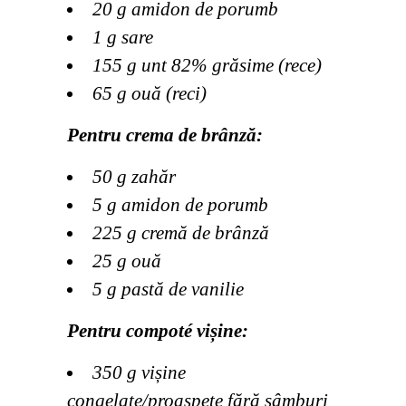
20 g amidon de porumb
1 g sare
155 g unt 82% grăsime (rece)
65 g ouă (reci)
Pentru crema de brânză:
50 g zahăr
5 g amidon de porumb
225 g cremă de brânză
25 g ouă
5 g pastă de vanilie
Pentru compoté vișine:
350 g vișine
congelate/proaspete fără sâmburi