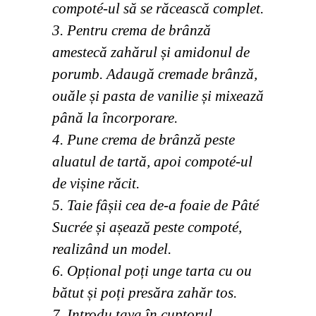
compoté-ul să se răcească complet.
3. Pentru crema de brânză
amestecă zahărul și amidonul de
porumb. Adaugă cremade brânză,
ouăle și pasta de vanilie și mixează
până la încorporare.
4. Pune crema de brânză peste
aluatul de tartă, apoi compoté-ul
de vișine răcit.
5. Taie fâșii cea de-a foaie de Pâté
Sucrée și așează peste compoté,
realizând un model.
6. Opțional poți unge tarta cu ou
bătut și poți presăra zahăr tos.
7. Introdu tava în cuptorul