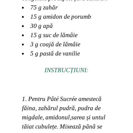
75 g zahăr
15 g amidon de porumb
30 g apă
15 g suc de lămâie
3 g coajă de lămâie
5 g pastă de vanilie
INSTRUCȚIUNI:
Pentru Pâté Sucrée amestecă
făina, zahărul pudră, pudra de
migdale, amidonul,sarea și untul
tăiat cubulețe. Mixează până se