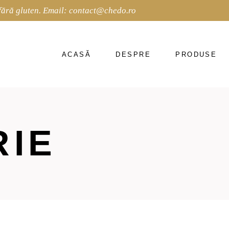
fără gluten. Email:
contact@chedo.ro
ACASĂ
DESPRE
PRODUSE
RIE