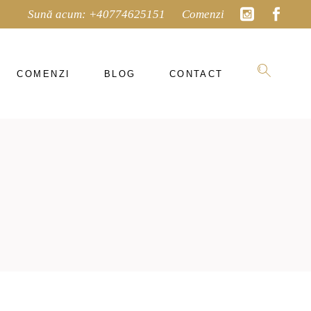
Sună acum:
+40774625151
Comenzi
COMENZI
BLOG
CONTACT