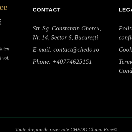
ree
CONTACT
LEG
E
Str. Sg. Constantin Ghercu,
Polit
Nr. 14, Sector 6, București
confi
E-mail:
contact@chedo.ro
Cook
luten
i voi.
Phone:
+40774625151
Terme
Condi
Toate drepturile rezervate CHEDO Gluten Free©