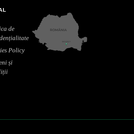
AL
ica de
dențialitate
ies Policy
ni și
ții