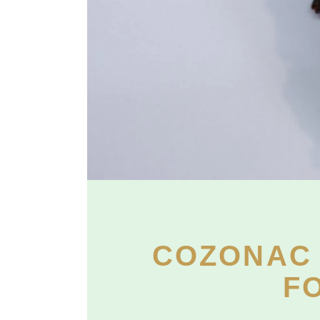
COZONAC 
F