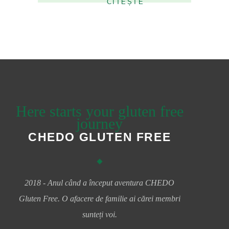
Here starts your gluten free
journey
CHEDO GLUTEN FREE
2018 - Anul când a început aventura CHEDO
Gluten Free. O afacere de familie ai cărei membri
sunteți voi.