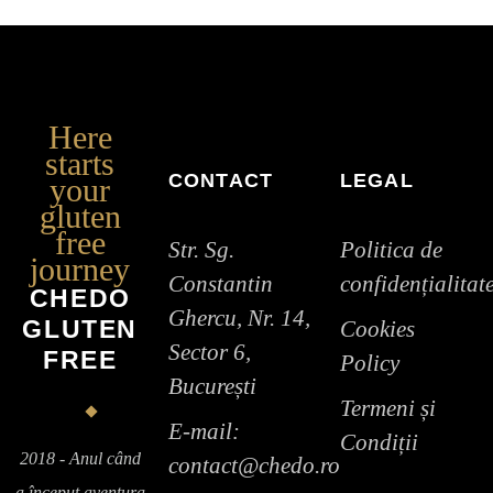
Here
starts
CONTACT
LEGAL
your
gluten
free
Str. Sg.
Politica de
journey
Constantin
confidențialitat
CHEDO
Ghercu, Nr. 14,
GLUTEN
Cookies
Sector 6,
FREE
Policy
București
Termeni și
E-mail:
Condiții
2018 - Anul când
contact@chedo.ro
a început aventura