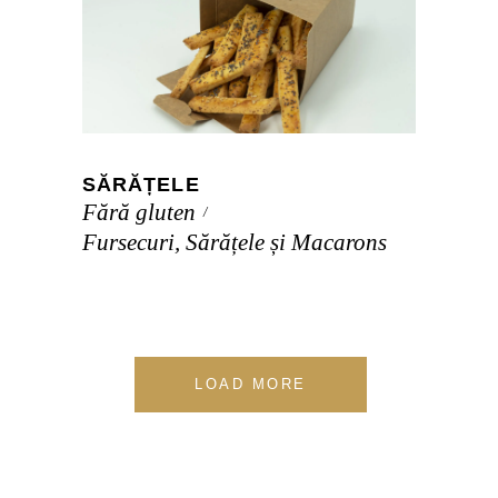
SĂRĂȚELE
Fără gluten
Fursecuri, Sărățele și Macarons
LOAD MORE