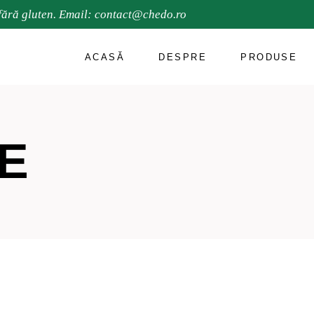
fără gluten. Email:
contact@chedo.ro
ACASĂ
DESPRE
PRODUSE
E