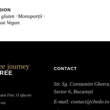
SION
 gluten
Monoporții
se Vegan
ree journey
CONTACT
FREE
Str. Sg. Constantin Ghercu,
Sector 6, București
ten Free. O afacere
E-mail:
contact@chedo.ro
 voi.