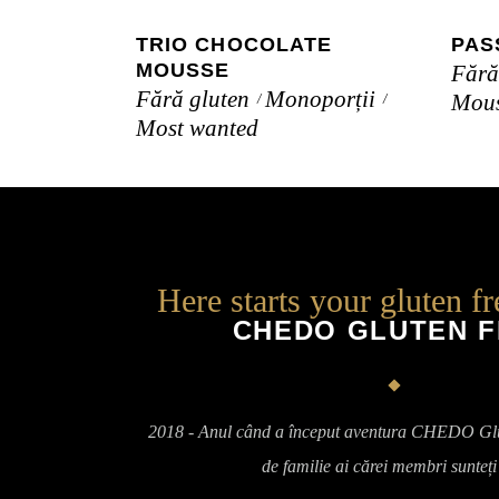
TRIO CHOCOLATE
PAS
MOUSSE
Fără
Fără gluten
Monoporții
Mous
Most wanted
Here starts your gluten f
CHEDO GLUTEN 
2018 - Anul când a început aventura CHEDO Glu
de familie ai cărei membri sunteți