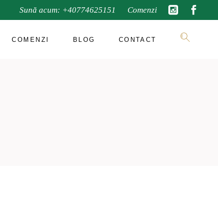
Sună acum:
+40774625151
Comenzi
COMENZI
BLOG
CONTACT