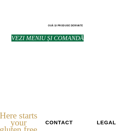
OUĂ ȘI PRODUSE DERIVATE
VEZI MENIU ȘI COMANDĂ
Here starts
your
CONTACT
LEGAL
gluten free