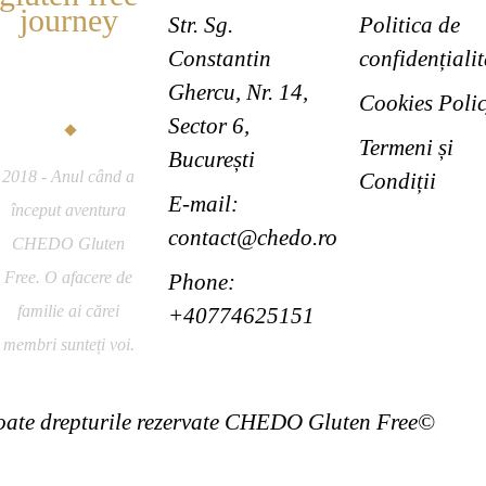
journey
Str. Sg.
Politica de
CHEDO
Constantin
confidențialit
Gluten Free
Ghercu, Nr. 14,
Cookies Poli
Sector 6,
Termeni și
București
2018 - Anul când a
Condiții
E-mail:
început aventura
contact@chedo.ro
CHEDO Gluten
Free. O afacere de
Phone:
familie ai cărei
+40774625151
membri sunteți voi.
oate drepturile rezervate CHEDO Gluten Free©