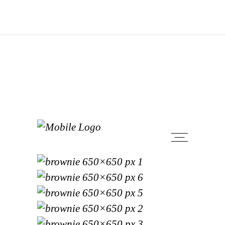
Bine ai venit la Chedo Gluten Free, aici începe
aventura ta fără gluten. Email:
contact@chedo.ro
Sună acum:
+40774625151
Comenzi