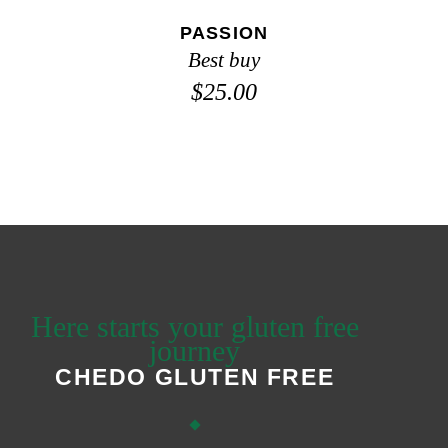
PASSION
Best buy
$
25.00
Here starts your gluten free
journey
CHEDO GLUTEN FREE