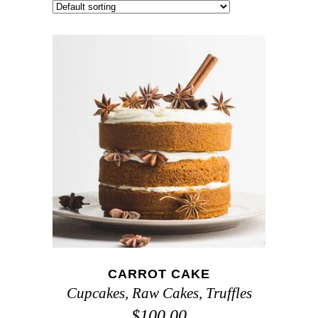
ADD TO CART
CARROT CAKE
Cupcakes
,
Raw Cakes
,
Truffles
$
100.00