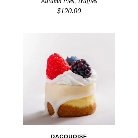
Autumn Pies
,
Truffles
$
120.00
ADD TO CART
DACQUOISE