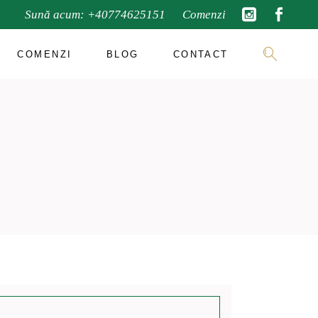
Sună acum:
+40774625151
Comenzi
COMENZI
BLOG
CONTACT