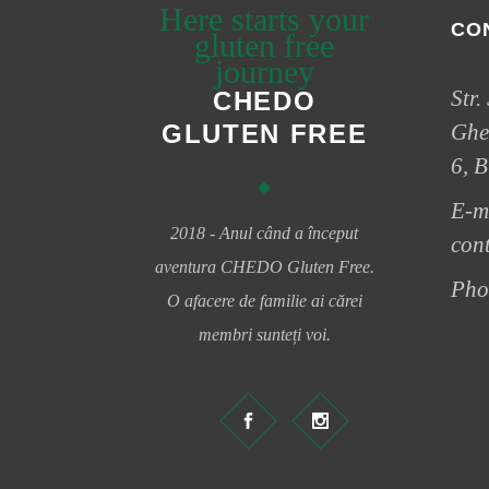
Here starts your
CO
gluten free
journey
Str.
CHEDO
GLUTEN FREE
Gher
6, B
E-m
2018 - Anul când a început
con
aventura CHEDO Gluten Free.
Pho
O afacere de familie ai cărei
membri sunteți voi.