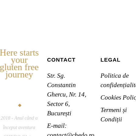
Here starts
your
CONTACT
LEGAL
gluten free
journey
Str. Sg.
Politica de
CHEDO
Constantin
confidențialit
Gluten Free
Ghercu, Nr. 14,
Cookies Poli
Sector 6,
Termeni și
București
2018 - Anul când a
Condiții
E-mail:
început aventura
contact@chedo.ro