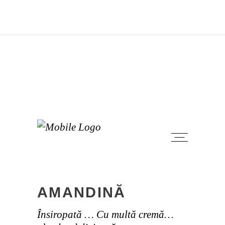
Bine ai venit la Chedo Gluten Free, aici începe
aventura ta fără gluten. Email:
contact@chedo.ro
Sună acum:
+40774625151
Comenzi
AMANDINĂ
Însiropată … Cu multă cremă…