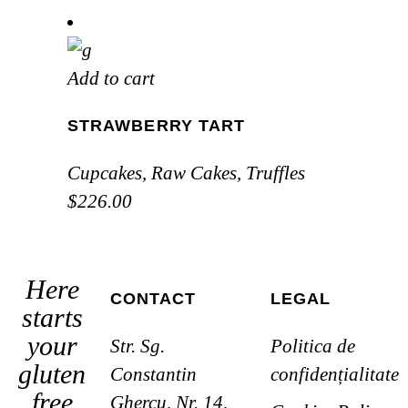
Add to cart
STRAWBERRY TART
Cupcakes
,
Raw Cakes
,
Truffles
$
226.00
Here
CONTACT
LEGAL
starts
your
Str. Sg.
Politica de
gluten
Constantin
confidențialitate
free
Ghercu, Nr. 14,