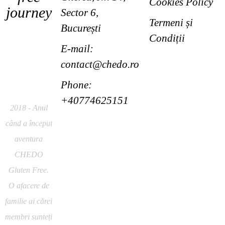
Cookies Policy
journey
Sector 6,
Termeni și
București
Condiții
CHEDO
E-mail:
Gluten
contact@chedo.ro
Free
Phone:
+40774625151
2018 - Anul
când a început
aventura
CHEDO
Gluten Free.
O afacere de
familie ai cărei
membri sunteți